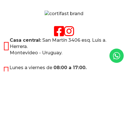
Casa central:
San Martín 3406 esq. Luis a.
Herrera.
Montevideo - Uruguay.
Lunes a viernes de
08:00 a 17:00.
Sábados de
08:00 a 12:00.
aberturascortifast3406@gmail.com
aberturascortifast@hotmail.com
097 098 551
0800-2678
095 929 082
0800-8572
Presupuesto sin costo dentro de Montevideo